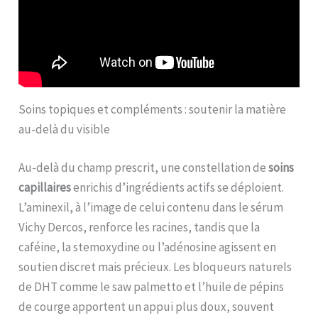
Soins topiques et compléments : soutenir la matière
au-delà du visible
Au-delà du champ prescrit, une constellation de
soins
capillaires
enrichis d’ingrédients actifs se déploient.
L’aminexil, à l’image de celui contenu dans le sérum
Vichy Dercos, renforce les racines, tandis que la
caféine, la stemoxydine ou l’adénosine agissent en
soutien discret mais précieux. Les bloqueurs naturels
de DHT comme le saw palmetto et l’huile de pépins
de courge apportent un appui plus doux, souvent