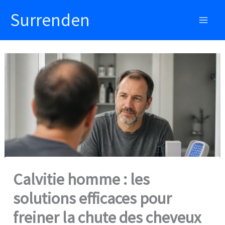
Aller
Surrenden
au
Main
contenu
Men
Calvitie homme : les
solutions efficaces pour
freiner la chute des cheveux