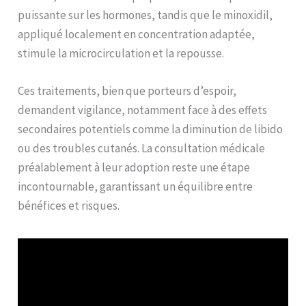
puissante sur les hormones, tandis que le minoxidil,
appliqué localement en concentration adaptée,
stimule la microcirculation et la repousse.
Ces traitements, bien que porteurs d’espoir,
demandent vigilance, notamment face à des effets
secondaires potentiels comme la diminution de libido
ou des troubles cutanés. La consultation médicale
préalablement à leur adoption reste une étape
incontournable, garantissant un équilibre entre
bénéfices et risques.