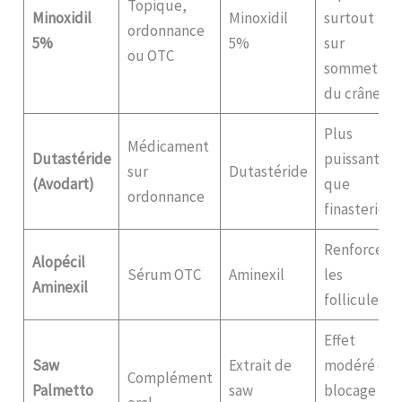
Topique,
Minoxidil
Minoxidil
surtout
ordonnance
5%
5%
sur
ou OTC
sommet
du crâne
Plus
Médicament
Dutastéride
puissant
sur
Dutastéride
(Avodart)
que
ordonnance
finasteride
Renforce
Alopécil
Sérum OTC
Aminexil
les
Aminexil
follicules
Effet
Saw
Extrait de
modéré de
Complément
Palmetto
saw
blocage