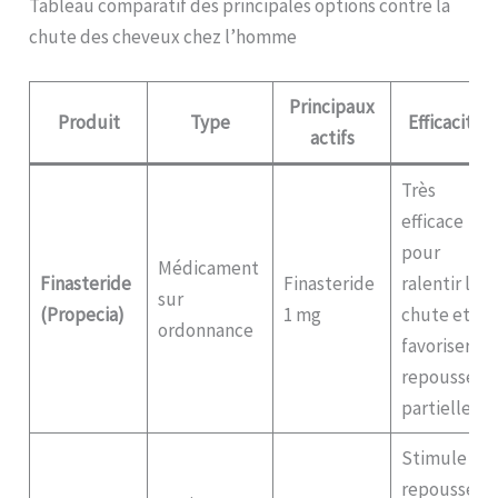
Tableau comparatif des principales options contre la
chute des cheveux chez l’homme
Principaux
Produit
Type
Efficacité
actifs
Très
efficace
pour
Médicament
Finasteride
Finasteride
ralentir la
sur
(Propecia)
1 mg
chute et
ordonnance
favoriser
repousse
partielle
Stimule la
repousse,