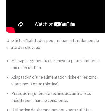
Une liste d’habitudes pour freiner naturellement la
chute des cheveux
Massage régulier du cuir chevelu pour stimuler la
microcirculation.
Adaptation d’une alimentation riche en fer, zinc,
vitamines D et B8 (biotine).
Pratique régulière de techniques anti-stress :
méditation, marche consciente.
Utilisation de shampoings doux sans sulfates,