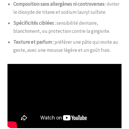
Composition sans allergènes ni controverses :
éviter
le dioxyde de titane et sodium lauryl sulfate.
Spécificités ciblées :
sensibilité dentaire,
blanchiment, ou protection contre la gingivite.
Texture et parfum :
préférer une pâte qui invite au
geste, avec une mousse légère et un goût frais.