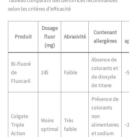
Tableau comparatif des dentifrices recommandés
selon les critères d’efficacité
Dosage
Contenant
P
Produit
fluor
Abrasivité
allergènes
appro
(mg)
Absence de
Bi-fluoré
colorants et
de
145
Faible
~5 €
de dioxyde
Fluocaril
de titane
Présence de
colorants
Colgate
non
Moins
Très
Triple
alimentaires
~2 €
optimal
faible
Action
et sodium