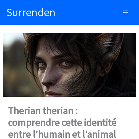
Aller
Surrenden
au
Main
contenu
Men
Therian therian :
comprendre cette identité
entre l’humain et l’animal