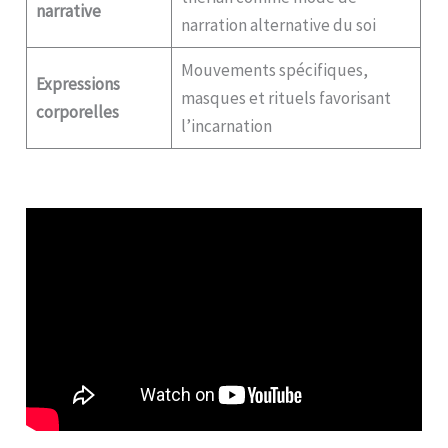
narrative
narration alternative du soi
Mouvements spécifiques,
Expressions
masques et rituels favorisant
corporelles
l’incarnation