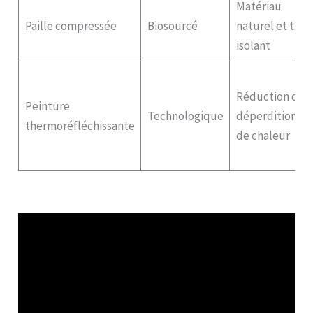
Matériau
Paille compressée
Biosourcé
naturel et très
isolant
Réduction des
Peinture
Technologique
déperditions
thermoréfléchissante
de chaleur