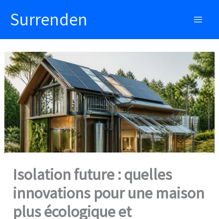
Aller
Surrenden
au
Main
contenu
Men
Isolation future : quelles
innovations pour une maison
plus écologique et