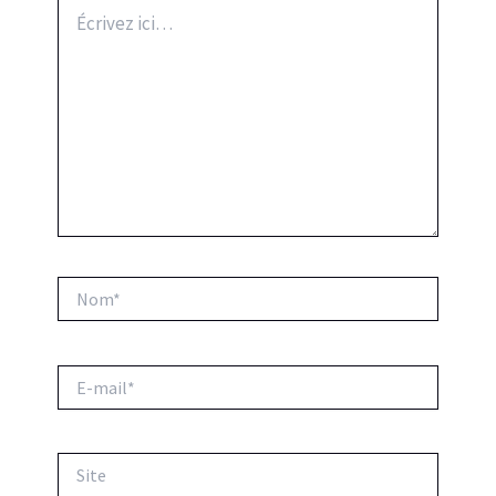
Écrivez
ici…
Nom*
E-
mail*
Site